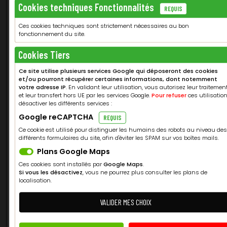
d'utilisation, notamment publicitaires, des
Cookies techniques Fonctionnalités
REQUIS
informations de navigation qu'ils peuvent
Ces cookies techniques sont strictement nécessaires au bon
recueillir. Ces politiques de protection doivent
fonctionnement du site.
notamment vous permettre d'exercer vos choix
auprès de ces tiers.
Cookies Tiers
Ce site utilise plusieurs services Google qui déposeront des cookies
NOM
FOURNISSEUR
FINALITÉ
EXPIRATION
et/ou pourront récupérer certaines informations, dont notemment
votre adresse IP
. En validant leur utilisation, vous autorisez leur traitemen
_GRECAPTCHA
Google
Ce cookie
6 mois
et leur transfert hors UE par les services Google.
Pour refuser
ces utilisation
désactiver les différents services :
reCAPTCHA
est utilisé
pour
Google reCAPTCHA
REQUIS
distinguer
Ce cookie est utilisé pour distinguer les humains des robots au niveau de
les humains
différents formulaires du site, afin d'éviter les SPAM sur vos boîtes mails.
des robots.
Plans Google Maps
Ceci est
Ces cookies sont installés par
Google Maps
.
bénéfique
Si vous les désactivez
, vous ne pourrez plus consulter les plans de
pour le site
localisation.
web afin de
créer des
VALIDER MES CHOIX
rapports
valides sur