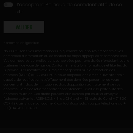
J’accepte la
Politique de confidentialité
de ce
site
VALIDER
*
champs obligatoires
Nous utilisons vos informations uniquement pour pouvoir répondre à vos
demandes d'information ou de contact de façon appropriée et personnalisée.
Vos données personnelles sont conservées pour une durée n’excédant pas le
traitement de votre demande. Conformément à loi informatique et libertés du
6 janvier 1978 modifiée et au Règlement général sur la protection des
données (RGPD) du 27 avril 2016, vous disposez des droits suivants : droit
d'accès, de rectification et d'effacement des données personnelles vous
concernant - droit de limitation et droit d'opposition au traitement de vos
données - droit de retrait de votre consentement - droit à la portabilité des
données fournies. Ces droits peuvent être exercés par courrier envoyé à
l'adresse suivante : AGRI-SOLS - ZI du Châtelet - 451 route du Collet - 74800
CORNIER, ainsi que par courriel à
contact@agrisols.fr ou par téléphone au +
33 (0)4 50 03 34 68