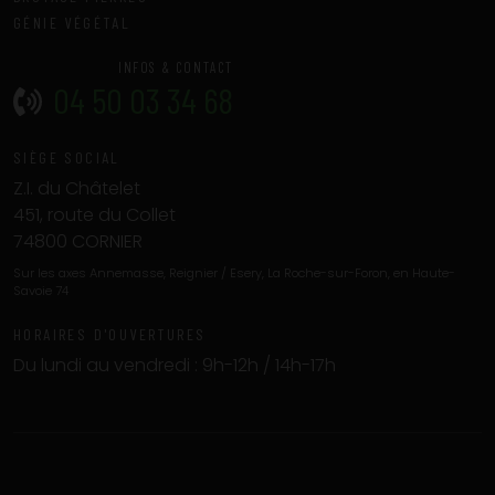
GÉNIE VÉGÉTAL
INFOS & CONTACT
04 50 03 34 68
SIÈGE SOCIAL
Z.I. du Châtelet
451, route du Collet
74800 CORNIER
Sur les axes Annemasse, Reignier / Esery, La Roche-sur-Foron, en Haute-
Savoie 74
HORAIRES D'OUVERTURES
Du lundi au vendredi : 9h-12h / 14h-17h